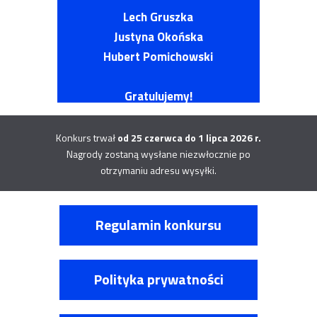
Lech Gruszka
Justyna Okońska
Hubert Pomichowski
Gratulujemy!
Konkurs trwał
od 25 czerwca do 1 lipca 2026 r.
Nagrody zostaną wysłane niezwłocznie po
otrzymaniu adresu wysyłki.
Regulamin konkursu
Polityka prywatności