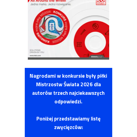
Nagrodami w konkursie były piłki
Mistrzostw Świata 2026 dla
autorów trzech najciekawszych
odpowiedzi.
Poniżej przedstawiamy listę
zwycięzców: