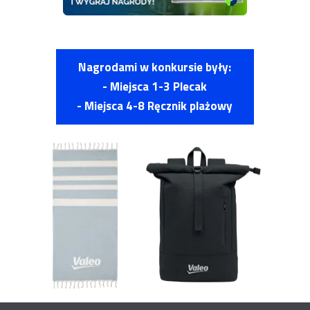
Nagrodami w konkursie były:
- Miejsca 1-3 Plecak
- Miejsca 4-8 Ręcznik plażowy